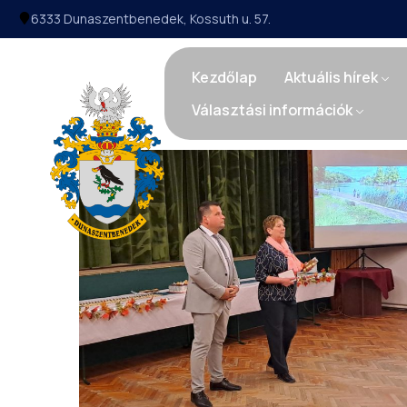
6333 Dunaszentbenedek, Kossuth u. 57.
Kezdőlap
Aktuális hírek
Választási információk