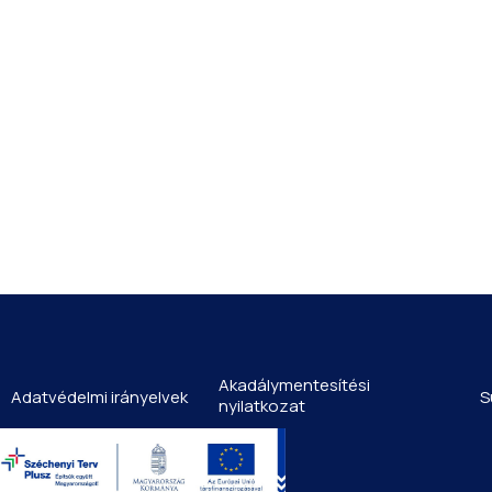
Akadálymentesítési
Adatvédelmi irányelvek
S
nyilatkozat