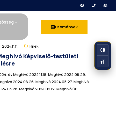
zösség
Események
2024.11.11.
Hírek
Nagy k
eghívó Képviselő-testületi
lésre
Betűmé
024. év Meghívó 2024.11.18. Meghívó 2024.08.29.
eghívó 2024.08.26. Meghívó 2024.05.27. Meghívó
024.03.28. Meghívó 2024.02.12. Meghívó ÜB...