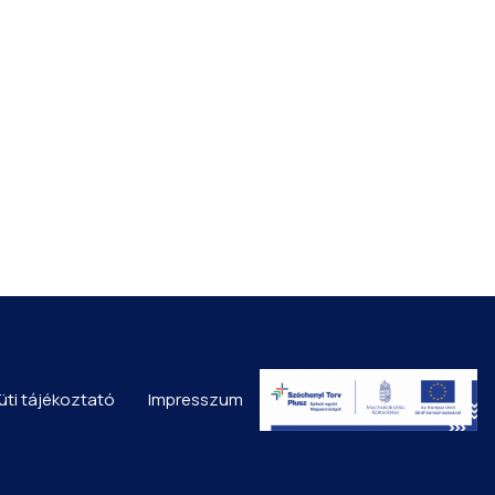
üti tájékoztató
Impresszum