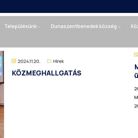
Településünk
Dunaszentbenedek község
Kö
2024.11.20.
Hírek
M
KÖZMEGHALLGATÁS
ü
2
M
2