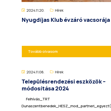
2024.11.20.
Hírek
Nyugdíjas Klub évzáró vacsorája
Tovább olvasom
2024.11.08.
Hírek
Településrendezési eszközök –
módosítása 2024
Felhívás_TRT
Dunaszentbenedek_HESZ_mod_partneri_egyezt(