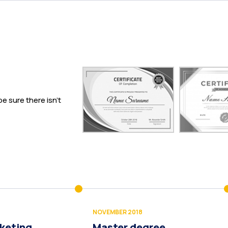
e sure there isn’t
NOVEMBER 2018
rketing
Master degree