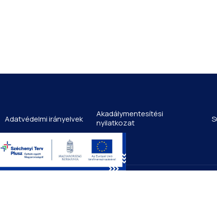
Akadálymentesítési
Adatvédelmi irányelvek
S
nyilatkozat
Men