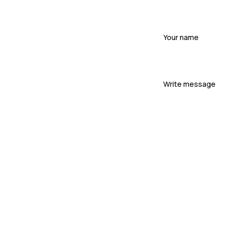
Your
name
Your
message