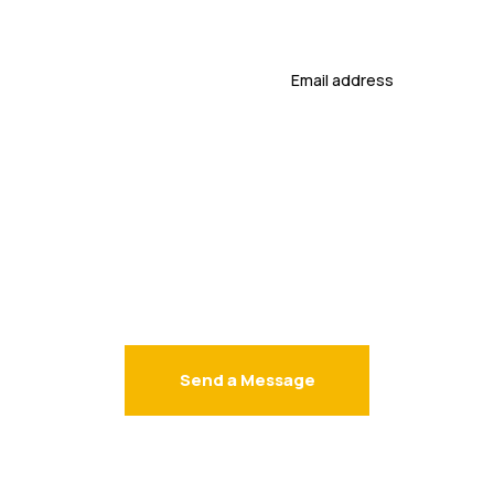
Your
email
Send a Message