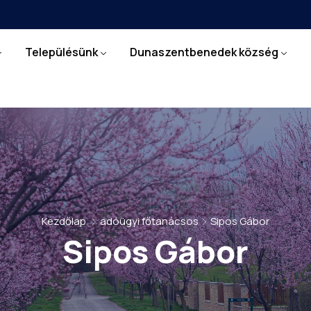
Településünk
Dunaszentbenedek község
Kezdőlap
adóügyi főtanácsos
Sipos Gábor
Sipos Gábor