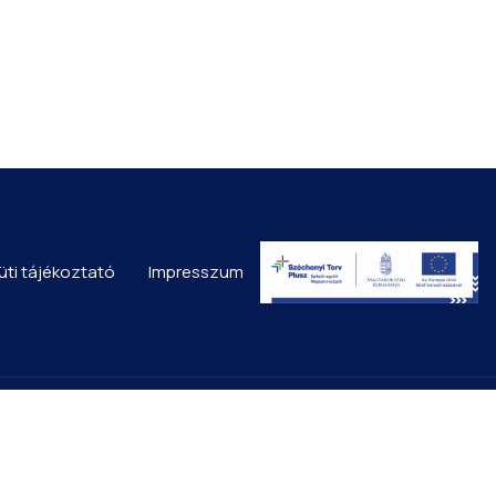
üti tájékoztató
Impresszum
ü
Elérhetőségek