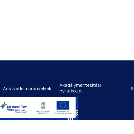
Akadálymentesítési
Adatvédelmi irányelvek
S
nyilatkozat