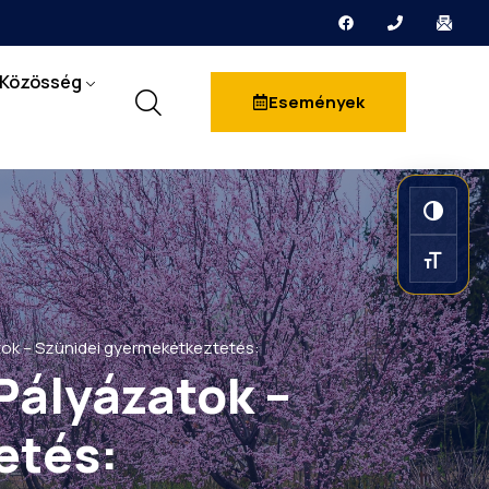
Közösség
Események
Nagy k
Betűmé
ok – Szünidei gyermekétkeztetés:
Pályázatok –
etés: