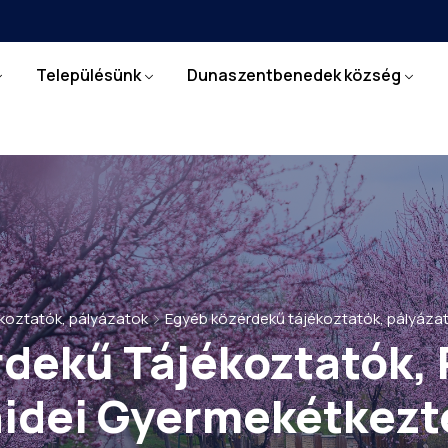
Településünk
Dunaszentbenedek község
koztatók, pályázatok
Egyéb közérdekű tájékoztatók, pályázat
dekű Tájékoztatók, 
idei Gyermekétkezt