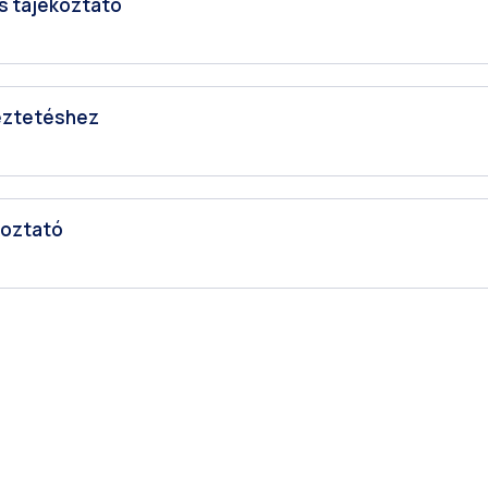
s tájékoztató
keztetéshez
koztató