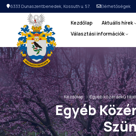
6333 Dunaszentbenedek, Kossuth u. 57.
Elérhetőségek
Kezdőlap
Aktuális hírek
Választási információk
Kezdőlap
Egyéb közérdekű tájé
Egyéb Közér
Szün