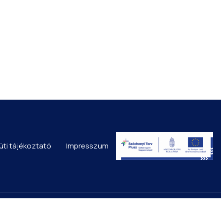
üti tájékoztató
Impresszum