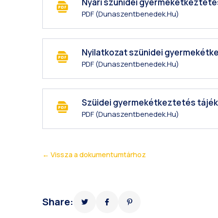
Nyári szünidei gyermekétkezteté
PDF
(dunaszentbenedek.hu)
Nyilatkozat szünidei gyermekét
PDF
(dunaszentbenedek.hu)
Szüidei gyermekétkeztetés tájé
PDF
(dunaszentbenedek.hu)
← Vissza a dokumentumtárhoz
Share: