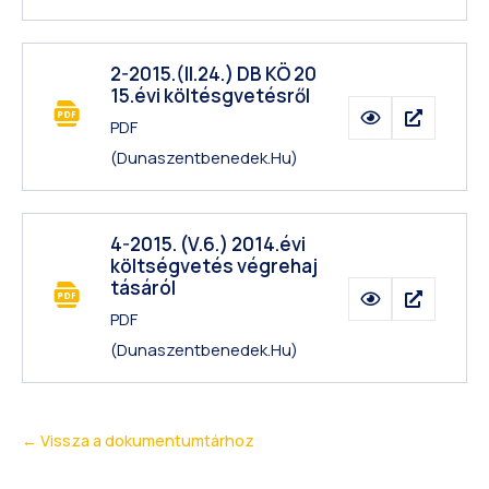
2-2015.(II.24.) DB KÖ 20
15.évi költésgvetésről
PDF
(dunaszentbenedek.hu)
4-2015. (V.6.) 2014.évi
költségvetés végrehaj
tásáról
PDF
(dunaszentbenedek.hu)
← Vissza a dokumentumtárhoz