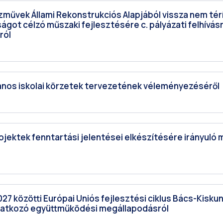
iközművek Állami Rekonstrukciós Alapjából vissza nem t
ot célzó műszaki fejlesztésére c. pályázati felhívásr
ról
talános iskolai körzetek tervezetének véleményezéséről
 projektek fenntartási jelentései elkészítésére irányu
2027 közötti Európai Uniós fejlesztési ciklus Bács-Kisku
natkozó együttműködési megállapodásról