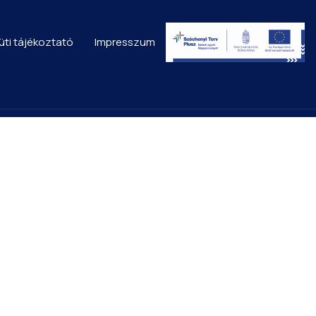
üti tájékoztató
Impresszum
ü
Elérhetőségek
lap
igazgatas@dunaszent
is hírek
06 78 416 129
06 78 416 233
ülésünk
6333 Dunaszentbenedek
szentbenedek község
Nyitvatartás:
Hétfő - Kedd: 8:00 – 12