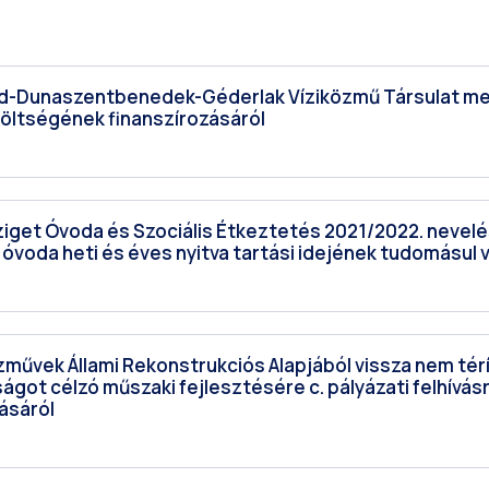
 Uszód-Dunaszentbenedek-Géderlak Víziközmű Társulat
költségének finanszírozásáról
-Sziget Óvoda és Szociális Étkeztetés 2021/2022. nevelé
 óvoda heti és éves nyitva tartási idejének tudomásul 
iközművek Állami Rekonstrukciós Alapjából vissza nem té
ot célzó műszaki fejlesztésére c. pályázati felhívás
ásáról