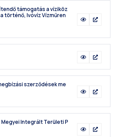
érítendő támogatás a víziköz
a történő, Ivóvíz Vízműren
ló megbízási szerződések me
n Megyei Integrált Területi P