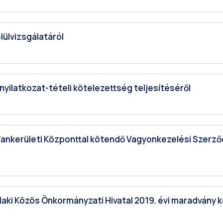
elülvizsgálatáról
nnyilatkozat-tételi kötelezettség teljesítéséről
ai Tankerületi Központtal kötendő Vagyonkezelési Szerző
erlaki Közös Önkormányzati Hivatal 2019. évi maradvány