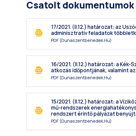
Csatolt dokumentumok
17/2021. (II.12.) határozat: az
adminisztratív feladatok többlet
PDF
(dunaszentbenedek.hu)
16/2021. (II.12.) határozat: a Kék
atkozás időpontjának, valamint az
PDF
(dunaszentbenedek.hu)
15/2021. (II.12.) határozat: a Víz
mű-rendszerek energiahatékonyság
rendszert érintő pályázat benyújt
PDF
(dunaszentbenedek.hu)