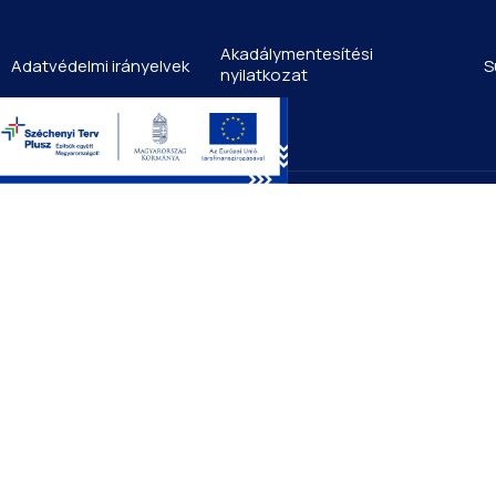
Akadálymentesítési
Adatvédelmi irányelvek
S
nyilatkozat
Men
Kezdő
Aktuál
Telep
Duna