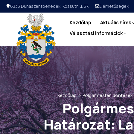
6333 Dunaszentbenedek, Kossuth u. 57.
Elérhetőségek
Kezdőlap
Aktuális hírek
Választási információk
Kezdőlap
Polgármesteri döntések
Polgármest
Határozat: L