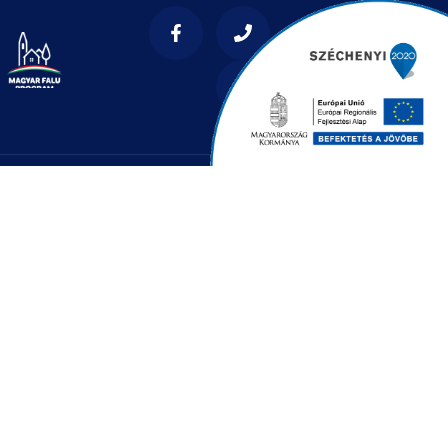
benedek.hu
, Kossuth u. 57.
:00