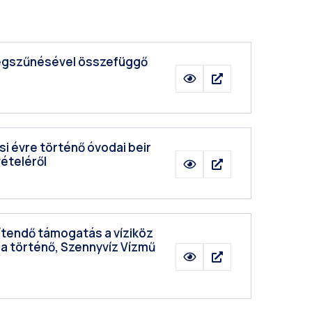
 megszűnésével összefüggő
si évre történő óvodai beir
vételéről
rítendő támogatás a víziköz
ra történő, Szennyvíz Vízmű