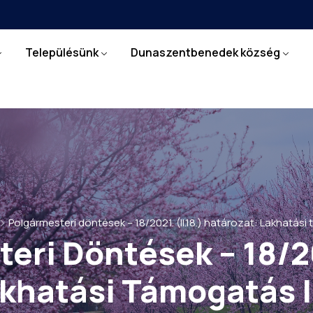
Településünk
Dunaszentbenedek község
Polgármesteri döntések – 18/2021. (II.18.) határozat: Lakhatási 
eri Döntések – 18/202
akhatási Támogatás I