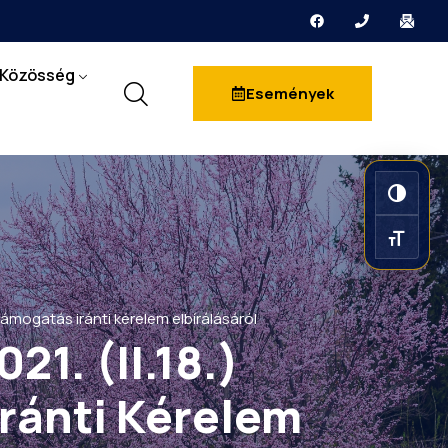
Közösség
Események
Nagy k
Betűmé
támogatás iránti kérelem elbírálásáról
1. (II.18.)
ránti Kérelem